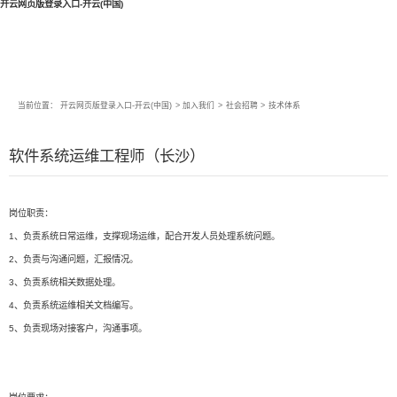
开云网页版登录入口-开云(中国)
当前位置：
开云网页版登录入口-开云(中国)
>
加入我们
>
社会招聘
>
技术体系
软件系统运维工程师（长沙）
岗位职责：
1、负责系统日常运维，支撑现场运维，配合开发人员处理系统问题。
2、负责与沟通问题，汇报情况。
3、负责系统相关数据处理。
4、负责系统运维相关文档编写。
5、负责现场对接客户，沟通事项。