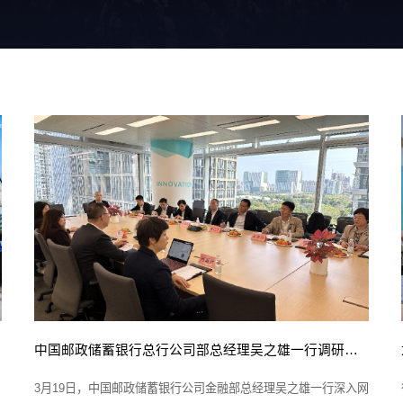
中国邮政储蓄银行总行公司部总经理吴之雄一行调研网思科技
3月19日，中国邮政储蓄银行公司金融部总经理吴之雄一行深入网