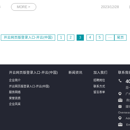
日报》12月28日网思科技专访版面荣获“广州市第二批隐形冠军企
3
MORE >
2023/12/28
业”——网思科技：为广州地区的数字化产业添砖加瓦12月18日，
网思科技被授予“
开云网页版登录入口-开云(中国)
1
2
3
4
5
···
尾页
开云网页版登录入口-开云(中国)
新闻资讯
加入我们
联系我
企业简介
招聘岗位
4
开云网页版登录入口-开云(中国)
联系方式
周一
服务网络
留言表单
广
荣誉资质
商务
企业风采
媒体
Oversea
Add
Em