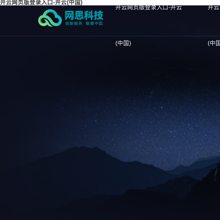
开云网页版登录入口-开云(中国)
开云网页版登录入口-开云
开云
(中国)
(中国