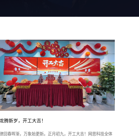
龙腾新岁，开工大吉！
律回春晖渐，万象始更新。正月初九，开工大吉！网思科技全体