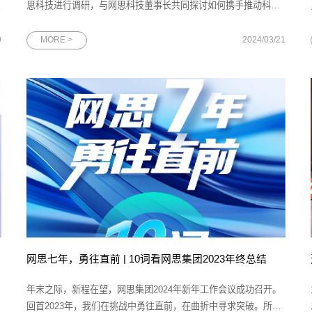
，
思科技进行调研，与网思科技董事长共同探讨如何携手推动科技
企业实现高质量发展。中国邮政储蓄银行公司金融部行业客户三
处副处长王名扬，邮储银行广东省分行副行长夏春林、马天楠，
9
MORE >
2024/03/21
广东省分行公司金融部副总经理倪君，广州市分行副行长杨丽，
广州分行普惠金融事业
网思七年，勇往直前 | 10词看网思集团2023年终总结
年末之际，新程在望，网思集团2024年新年工作会议成功召开。
回首2023年，我们在挑战中勇往直前，在曲折中寻求突破。所获