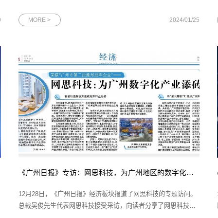
佳绩不仅是对网思集团过去一年的肯定，更是为未来的发展积蓄
了宝贵的经验和力量。
9
MORE >
2024/01/25
《广州日报》专访：网思科技，为广州地区的数字化产业添砖加瓦
12月28日，《广州日报》经济板块报道了网思科技的专题访问。
总裁吴俊先生代表网思科技接受采访，向读者分享了网思科技的
智慧解决方案以及子公司星云博创未来的发展规划。图为《广州