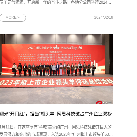
员工元气满满，开启新一年的奋斗之路！各地分公司举行2024新
春开工仪式，吹响开工“集结号”。大家用满满的仪式感展望新年新
愿景，争创“开门红”！数字浪潮涌向前，化繁为简解疑难。崭新征
MORE >
2024/02/18
程自今始，勇往直前不畏艰。2024，我们同舟共济，再创辉煌！
迎来“开门红”，担当“领头羊| 网思科技傲占广州企业双榜
1月11日，在这座享有“羊城”美誉的广州，网思科技凭借其巨大的
发展潜力和突出的市场表现，入选2023年“广州拟上市领头羊50强