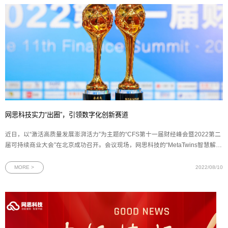
网思科技实力“出圈”，引领数字化创新赛道
近日，以“激活高质量发展澎湃活力”为主题的“CFS第十一届财经峰会暨2022第二
届可持续商业大会”在北京成功召开。会议现场，网思科技的“MetaTwins智慧解决
方案”凭借超前的技术理念和卓越的行业实践应用成效，荣获「2022数字化创新引
领奖」；同时，高级副总裁李英杰先生获评「2022科技创新先锋人物」。中国财
MORE >
2022/08/10
经峰会(CFS)历