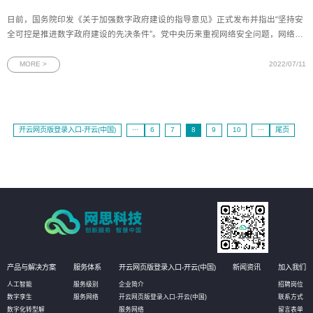
日前，国务院印发《关于加强数字政府建设的指导意见》正式发布并指出“坚持安
全可控是推进数字政府建设的先决条件”。党中央历来重视网络安全问题，网络安
全应急工作作为网络安全工作的重要一环，已被纳入国家网络安全顶层设计，一
个成熟的综合应急服务平台对维护网络空间主权、安全、发展和利益起着至关重
MORE >
2022/07/11
要的作用。在经历
开云网页版登录入口-开云(中国)
···
6
7
8
9
10
···
尾页
产品与解决方案
服务体系
开云网页版登录入口-开云(中国)
新闻资讯
加入我们
人工智能
服务级别
企业简介
招聘岗位
数字孪生
服务网络
开云网页版登录入口-开云(中国)
联系方式
数字化转型解
服务网络
留言表单