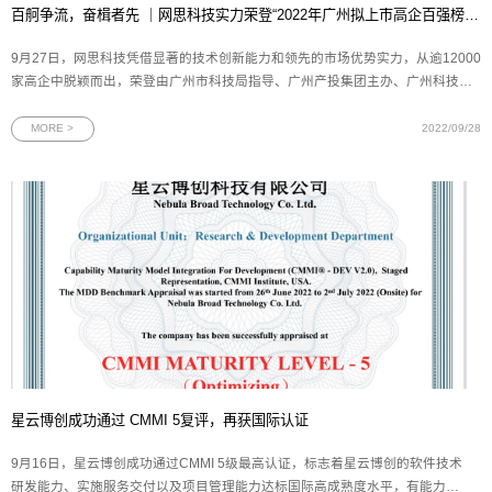
百舸争流，奋楫者先 ｜网思科技实力荣登“2022年广州拟上市高企百强榜单”
9月27日，网思科技凭借显著的技术创新能力和领先的市场优势实力，从逾12000
家高企中脱颖而出，荣登由广州市科技局指导、广州产投集团主办、广州科技金
融集团主承办的“2022年广州拟上市高企百强榜单”。广州市科技局党组书记弓鸿
午、广州市地方金融监督管理局副局长徐秀彬、广州市中小企业局局长叶华东、
MORE >
2022/09/28
广州产
星云博创成功通过 CMMI 5复评，再获国际认证
9月16日，星云博创成功通过CMMI 5级最高认证，标志着星云博创的软件技术
研发能力、实施服务交付以及项目管理能力达标国际高成熟度水平，有能力且